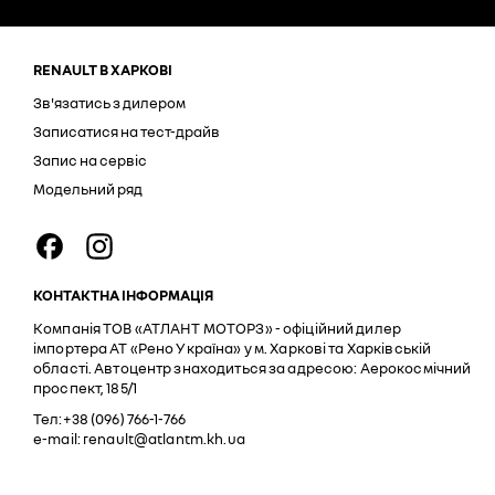
RENAULT В ХАРКОВІ
Зв'язатись з дилером
Записатися на тест-драйв
Запис на сервіс
Модельний ряд
КОНТАКТНА ІНФОРМАЦІЯ
Компанія ТОВ «АТЛАНТ МОТОРЗ» - офіційний дилер
імпортера АТ «Рено Україна» у м. Харкові та Харківській
області. Автоцентр знаходиться за адресою: Аерокосмічний
проспект, 185/1
Тел:+38 (096) 766-1-766
e-mail: renault@atlantm.kh.ua