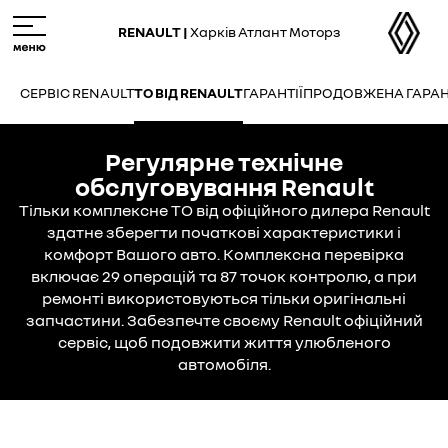
Skip
M
to
e
RENAULT |
Харків Атлант Моторз
main
n
content
u
СЕРВІС RENAULT
ТО ВІД RENAULT
ГАРАНТІЇ
ПРОДОВЖЕНА ГАРАН
Регулярне технічне
обслуговування Renault
Тільки комплексне ТО від офіційного дилера Renault
здатне зберегти початкові характеристики і
комфорт Вашого авто. Комплексна перевірка
включає 29 операцій та 87 точок контролю, а при
ремонті використовуються тільки оригінальні
запчастини. Забезпечте своєму Renault офіційний
сервіс, щоб подовжити життя улюбленого
автомобіля.