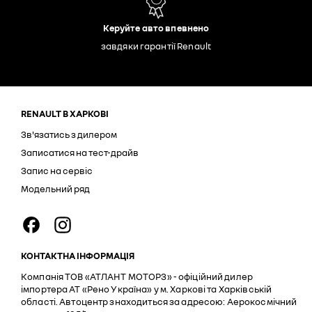
Керуйте авто впевнено
завдяки гарантії Renault
RENAULT В ХАРКОВІ
Зв'язатись з дилером
Записатися на тест-драйв
Запис на сервіс
Модельний ряд
КОНТАКТНА ІНФОРМАЦІЯ
Компанія ТОВ «АТЛАНТ МОТОРЗ» - офіційний дилер
імпортера АТ «Рено Україна» у м. Харкові та Харківській
області. Автоцентр знаходиться за адресою: Аерокосмічний