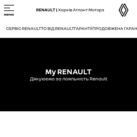
Skip
M
to
e
RENAULT |
Харків Атлант Моторз
main
n
content
u
СЕРВІС RENAULT
ТО ВІД RENAULT
ГАРАНТІЇ
ПРОДОВЖЕНА ГАРАН
My RENAULT
Дякуюємо за лояльність Renault